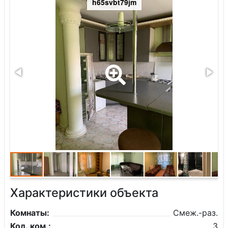
h65svbt79jm
Характеристики объекта
Комнаты:
Смеж.-раз.
Кол. ком.:
3