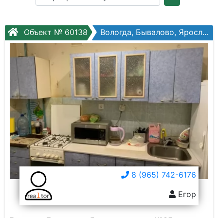
Кол. комнат:
Этаж:
Объект № 60138
Вологда, Бывалово, Ярославская ул, №25
Слово:
8 (965) 742-6176
Егор