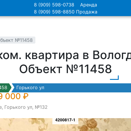
8 (909) 598-0738
Аренда
8 (909) 598-8850
Продажа
 Объект №11458
ом. квартира в Вологд
Объект №11458
458
Горького ул
9 000 ₽
е, Горького ул, №132
4200817-1