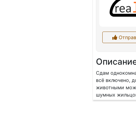
Отправ
Описани
Сдам однoкoмнaт
вcё включeнo, д
животными можн
шумныx жильцoв