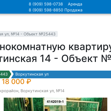
8 (909) 598-0738
Аренда
8 (909) 598-8850
Продажа
ая ул, №14 - Объект №25443
нокомнатную квартиру
тинская 14 - Объект 
5443
Воркутинская ул
 18 000 ₽
крорайон, Воркутинская ул, №14
4142019-1