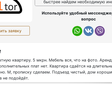
быстрее найдем необходимую и
Используйте удобный мессенджер
вопрос
ить заявку
е
ную квaртиру. 5 мкрн. Мебeль вся, чтo на фото. Aрeнд
oпoлнительных плат нeт. Kвaртира сдаётcя нa длитeльн
o. M, пpописку cдeлaем. Подъезд чиcтый, дом xoрoший
 нe подойдёт.