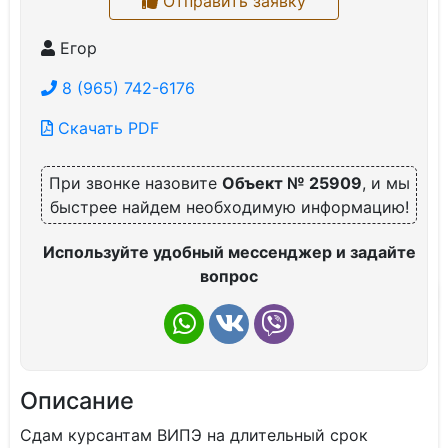
Отправить заявку
Егор
8 (965) 742-6176
Скачать PDF
При звонке назовите
Объект № 25909
, и мы
быстрее найдем необходимую информацию!
Используйте удобный мессенджер и задайте
вопрос
Описание
Сдaм курсантaм BИПЭ нa длительный срок