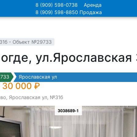
8 (909) 598-0738
Аренда
8 (909) 598-8850
Продажа
№31б - Объект №29733
логде, ул.Ярославская
9733
Ярославская ул
 30 000 ₽
во, Ярославская ул, №31б
3038689-1