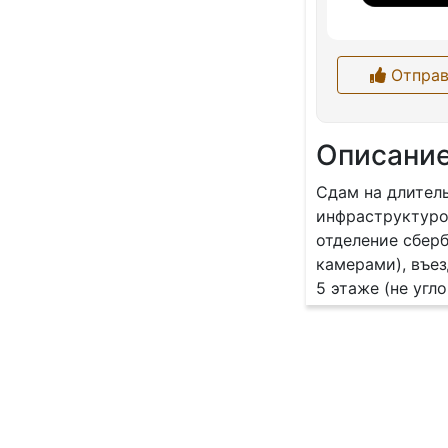
Отправ
Описани
Сдам на длитель
инфраструктурой
отделение сберб
камерами), въез
5 этаже (не угл