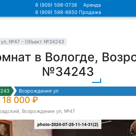
8 (909) 598-0738
Аренда
8 (909) 598-8850
Продажа
 ул, №47 - Объект №34243
омнат в Вологде, Возр
№34243
4243
Возрождения ул
 18 000 ₽
радский, Возрождения ул, №47
photo-2024-07-25-11-14-31(2)