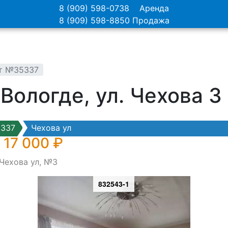
8 (909) 598-0738
Аренда
8 (909) 598-8850
Продажа
кт №35337
 Вологде, ул. Чехова 
5337
Чехова ул
 17 000 ₽
 Чехова ул, №3
832543-1