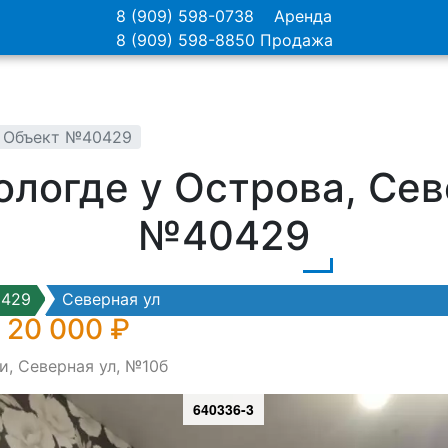
8 (909) 598-0738
Аренда
8 (909) 598-8850
Продажа
 - Объект №40429
ологде у Острова, Сев
№40429
0429
Северная ул
 20 000 ₽
и, Северная ул, №10б
640336-3