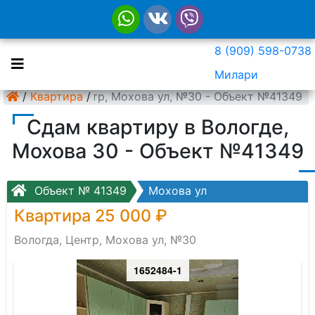
8 (909) 598-0738
Милари
Вологда, Центр, Мохова ул, №30 - Объект №41349
/
Квартира
/
Сдам квартиру в Вологде,
Мохова 30 - Объект №41349
Объект № 41349
Мохова ул
Квартира 25 000 ₽
Вологда, Центр, Мохова ул, №30
1652484-1