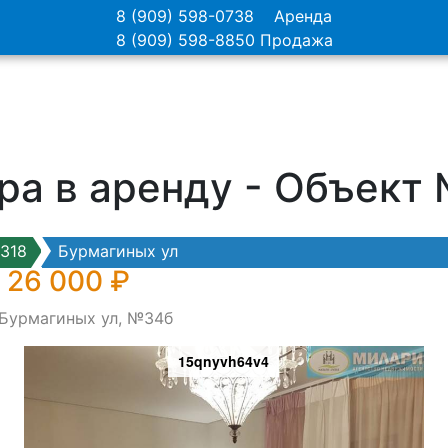
8 (909) 598-0738
Аренда
8 (909) 598-8850
Продажа
ра в аренду - Объект
318
Бурмагиных ул
 26 000 ₽
 Бурмагиных ул, №34б
15qnyvh64v4