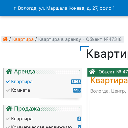
г. Вологда, ул. Маршала Конева, д. 27, офис 1
/
Квартира
/
Квартира в аренду - Объект №47318
Кварти
Аренда
Объект № 47
Квартира
Квартира
3668
Комната
498
Вологда, Центр,
q
Продажа
Квартира
4
Коммерческая недвижимость
2