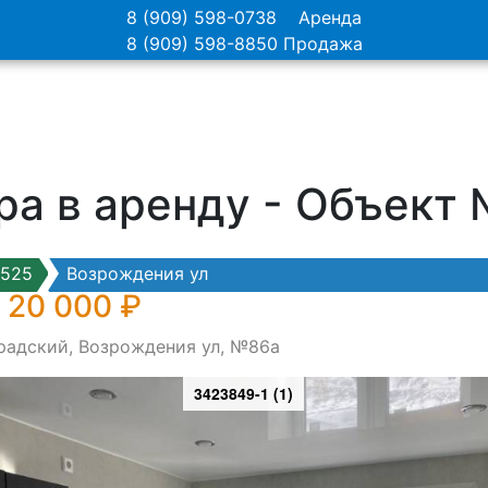
8 (909) 598-0738
Аренда
8 (909) 598-8850
Продажа
ра в аренду - Объект
7525
Возрождения ул
 20 000 ₽
градский, Возрождения ул, №86а
3423849-1 (1)