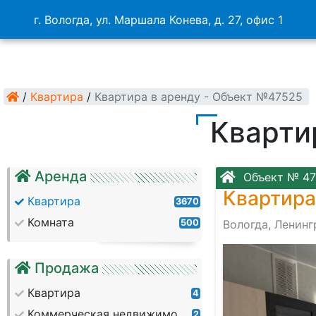
г. Вологда, ул. Маршала Конева, д. 27, офис 1
/
Квартира
/
Квартира в аренду - Объект №47525
Кварти
Аренда
Объект № 4
Квартира
Квартира
3670
Комната
500
Вологда, Ленин
Продажа
Квартира
4
Коммерческая недвижимость
2