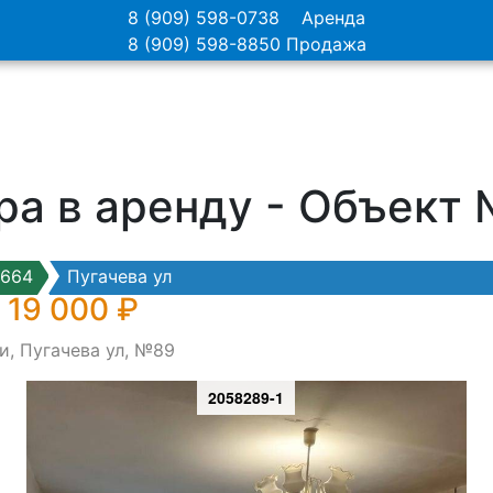
8 (909) 598-0738
Аренда
8 (909) 598-8850
Продажа
ра в аренду - Объект
7664
Пугачева ул
 19 000 ₽
и, Пугачева ул, №89
2058289-1