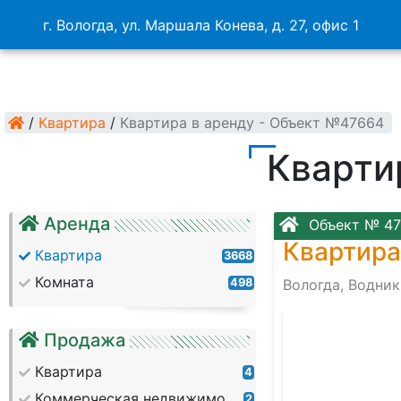
г. Вологда, ул. Маршала Конева, д. 27, офис 1
/
Квартира
/
Квартира в аренду - Объект №47664
Кварти
Аренда
Объект № 4
Квартира
Квартира
3668
Комната
498
Вологда, Водник
Продажа
Квартира
4
Коммерческая недвижимость
2