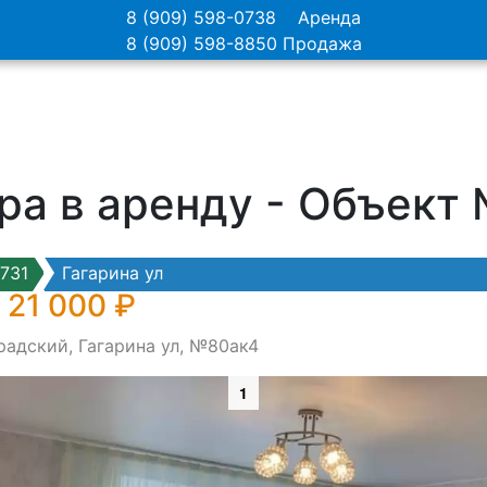
8 (909) 598-0738
Аренда
8 (909) 598-8850
Продажа
ра в аренду - Объект
731
Гагарина ул
 21 000 ₽
радский, Гагарина ул, №80ак4
1