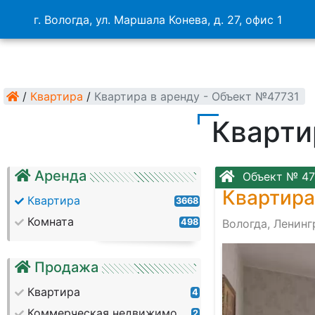
г. Вологда, ул. Маршала Конева, д. 27, офис 1
/
Квартира
/
Квартира в аренду - Объект №47731
Кварти
Аренда
Объект № 47
Квартира
Квартира
3668
Комната
498
Вологда, Ленинг
Продажа
Квартира
4
Коммерческая недвижимость
2