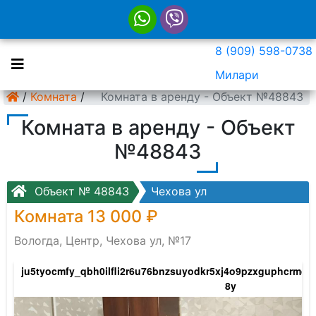
8 (909) 598-0738
Милари
/
Комната
/
Комната в аренду - Объект №48843
Комната в аренду - Объект
№48843
Объект № 48843
Чехова ул
Комната 13 000 ₽
Вологда, Центр, Чехова ул, №17
ju5tyocmfy_qbh0ilfli2r6u76bnzsuyodkr5xj4o9pzxguphcrmce
8y