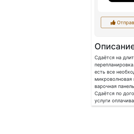
Отправ
Описани
Сдаётся на длит
перепланировка.
есть все необх
микроволновая п
варочная панел
Сдаётся по дого
услуги оплачива