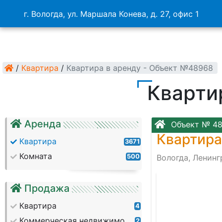
г. Вологда, ул. Маршала Конева, д. 27, офис 1
/
Квартира
/
Квартира в аренду - Объект №48968
Кварти
Аренда
Объект № 4
Квартира
Квартира
3671
Комната
500
Вологда, Ленинг
Продажа
Квартира
4
Коммерческая недвижимость
2