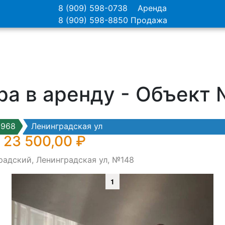
8 (909) 598-0738
Аренда
8 (909) 598-8850
Продажа
ра в аренду - Объект
8968
Ленинградская ул
 23 500,00 ₽
радский, Ленинградская ул, №148
1