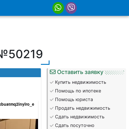
 №50219
Оставить заявку
Купить недвижимость
Помощь по ипотеке
Помощь юриста
xbuatmq2inylro_e
hajidokmtxjm9ivxxzniazm4jtrhlebcij-g0n
Продать недвижимость
Сдать недвижимость
Сдать посуточно