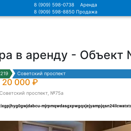
8 (909) 598-0738
Аренда
8 (909) 598-8850
Продажа
ра в аренду - Объект
219
Советский проспект
 20 000 ₽
 Советский проспект, №75а
xixgpjhyg0gwjdabcu-mjrpmqwdasgxpwgqxjejyampjqsn24ilcwatxt