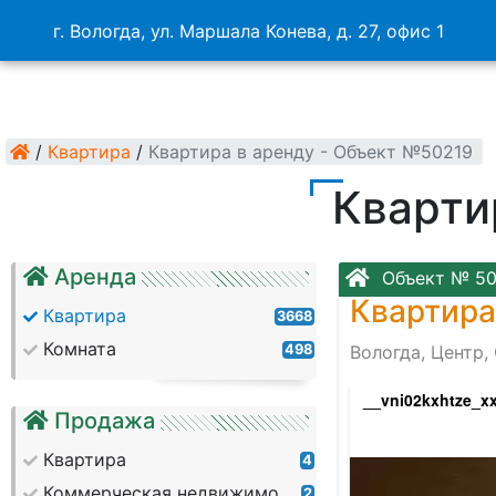
г. Вологда, ул. Маршала Конева, д. 27, офис 1
/
Квартира
/
Квартира в аренду - Объект №50219
Кварти
Аренда
Объект № 50
Квартира
Квартира
3668
Комната
498
Вологда, Центр,
h3f_g_1mq9muswliytjwfjrhnwxgfdkax_5xwly
__vni02kxhtze_x
Продажа
Квартира
4
Коммерческая недвижимость
2