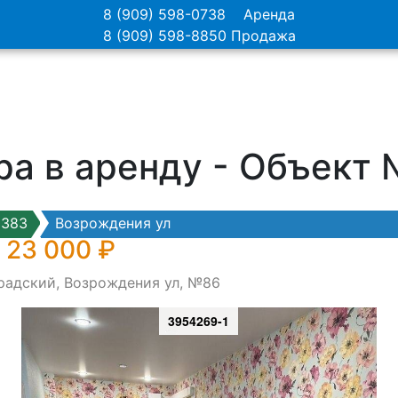
8 (909) 598-0738
Аренда
8 (909) 598-8850
Продажа
ра в аренду - Объект
0383
Возрождения ул
 23 000 ₽
градский, Возрождения ул, №86
3954269-1