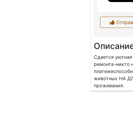
Отправ
Описани
Сдается уютная 
ремонта-никто н
платежеспособн
животных НА ДЛ
проживания.