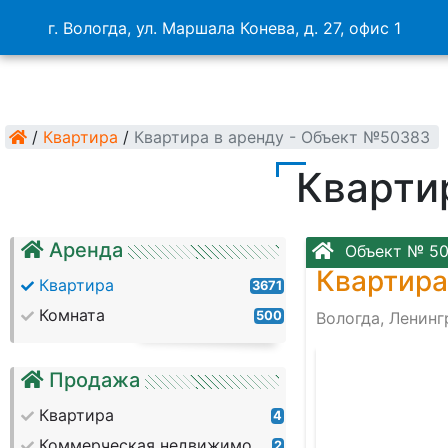
г. Вологда, ул. Маршала Конева, д. 27, офис 1
/
Квартира
/
Квартира в аренду - Объект №50383
Кварти
Аренда
Объект № 5
Квартира
Квартира
3671
Комната
500
Вологда, Ленин
Продажа
Квартира
4
Коммерческая недвижимость
2