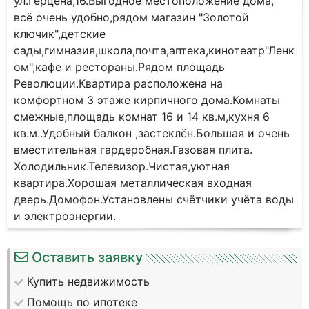
ул.Герцена,16.Выгодное местоположение дома,
всё очень удобно,рядом магазин "Золотой
ключик",детские
сады,гимназия,школа,почта,аптека,кинотеатр"Ленк
ом",кафе и рестораны.Рядом площадь
Революции.Квартира расположена на
комфортном 3 этаже кирпичного дома.Комнаты
смежные,площадь комнат 16 и 14 кв.м,кухня 6
кв.м..Удобный балкон ,застеклён.Большая и очень
вместительная гардеробная.Газовая плита.
Холодильник.Телевизор.Чистая,уютная
квартира.Хорошая металлическая входная
дверь.Домофон.Установлены счётчики учёта воды
и электроэнергии.
Оставить заявку
Купить недвижимость
Помощь по ипотеке