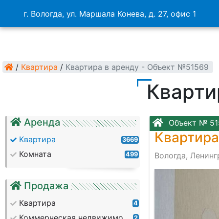
г. Вологда, ул. Маршала Конева, д. 27, офис 1
/
Квартира
/
Квартира в аренду - Объект №51569
Кварти
Аренда
Объект № 51
Квартира
Квартира
3669
Комната
499
Вологда, Ленин
Продажа
Квартира
4
Коммерческая недвижимость
2