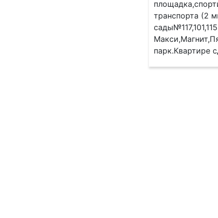
площадка,спорт
транспорта (2 
сады№117,101,1
Макси,Магнит,П
парк.Квартире с