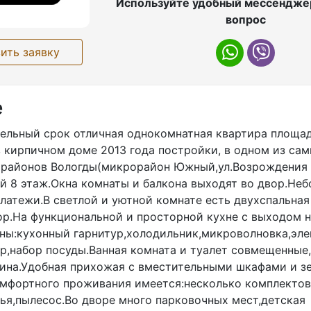
Используйте удобный мессенджер
вопрос
ить заявку
е
ельный срок отличная однокомнатная квартира площад
в кирпичном доме 2013 года постройки, в одном из са
районов Вологды(микрорайон Южный,ул.Возрождения
й 8 этаж.Окна комнаты и балкона выходят во двор.Не
атежи.В светлой и уютной комнате есть двухспальная
ор.На функциональной и просторной кухне с выходом 
ны:кухонный гарнитур,холодильник,микроволновка,эл
ор,набор посуды.Ванная комната и туалет совмещенные
ина.Удобная прихожая с вместительными шкафами и зе
омфортного проживания имеется:несколько комплектов
ья,пылесос.Во дворе много парковочных мест,детская