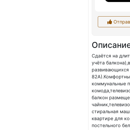
Отправ
Описани
Сдаётся на длит
учёта балкона),
развивающихся 
82А).Комфортны
коммунальные пл
комода,телевиз
балкон размеще
чайник,телевиз
стиральная маш
квартире для к
постельного бел