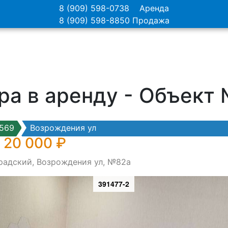
8 (909) 598-0738
Аренда
8 (909) 598-8850
Продажа
ра в аренду - Объект
569
Возрождения ул
 20 000 ₽
градский, Возрождения ул, №82а
391477-2