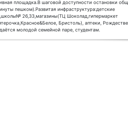
ивная площадка.В шаговой доступности остановки общ
минуты пешком).Развитая инфраструктура:детские
15,школы№ 26,33,магазины(ТЦ Шоколад,гипермаркет
ятерочка,Красное&Белое, Бристоль), аптеки, Рождеств
даётся молодой семейной паре, студентам.