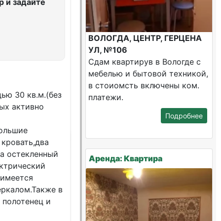
 и задайте
ВОЛОГДА, ЦЕНТР, ГЕРЦЕНА
УЛ, №106
Сдам квартирув в Вологде с
мебелью и бытовой техникой,
в стоиомсть включены ком.
ью 30 кв.м.(без
платежи.
мых активно
Подробнее
большие
 кровать,два
на остекленный
Аренда: Квартира
ектрический
,имеется
ркалом.Также в
 полотенец и