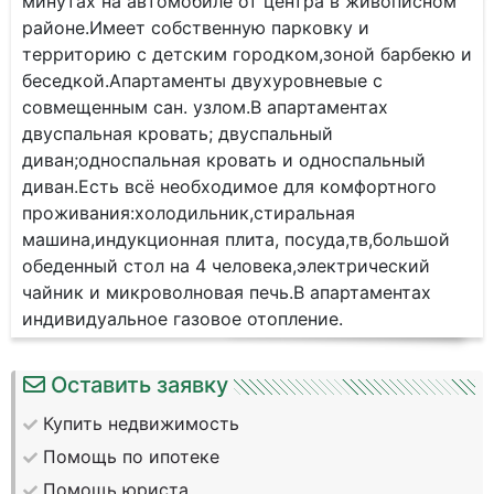
минутах на автомобиле от центра в живописном
районе.Имеет собственную парковку и
территорию с детским городком,зоной барбекю и
беседкой.Апартаменты двухуровневые с
совмещенным сан. узлом.В апартаментах
двуспальная кровать; двуспальный
диван;односпальная кровать и односпальный
диван.Есть всё необходимое для комфортного
проживания:холодильник,стиральная
машина,индукционная плита, посуда,тв,большой
обеденный стол на 4 человека,электрический
чайник и микроволновая печь.В апартаментах
индивидуальное газовое отопление.
Оставить заявку
Купить недвижимость
Помощь по ипотеке
Помощь юриста