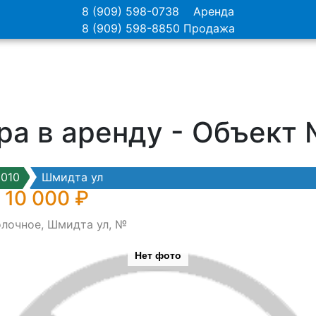
8 (909) 598-0738
Аренда
8 (909) 598-8850
Продажа
ра в аренду - Объект
010
Шмидта ул
 10 000 ₽
олочное, Шмидта ул, №
Нет фото