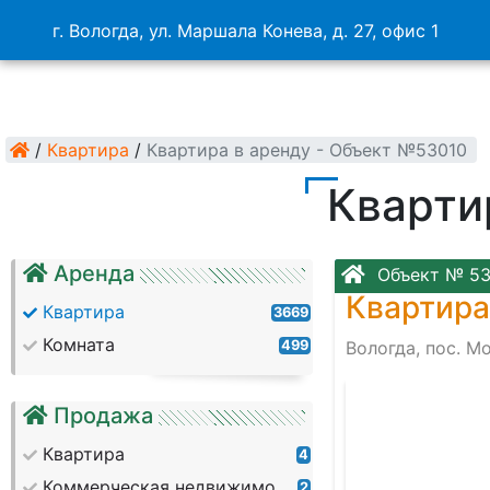
г. Вологда, ул. Маршала Конева, д. 27, офис 1
/
Квартира
/
Квартира в аренду - Объект №53010
Кварти
Аренда
Объект № 53
Квартира
Квартира
3669
Комната
499
Вологда, пос. М
Продажа
Квартира
4
Коммерческая недвижимость
2