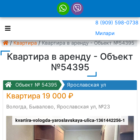
8 (909) 598-0738
Милари
/
Квартира
/
Квартира в аренду - Объект №54395
Квартира в аренду - Объект
№54395
Объект № 54395
Ярославская ул
Квартира 19 000 ₽
Вологда, Бывалово, Ярославская ул, №23
kvartira-vologda-yaroslavskaya-ulica-1361442256-1