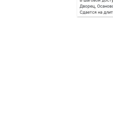
В шаговой дост
Дворец, Осановс
Сдается на длит