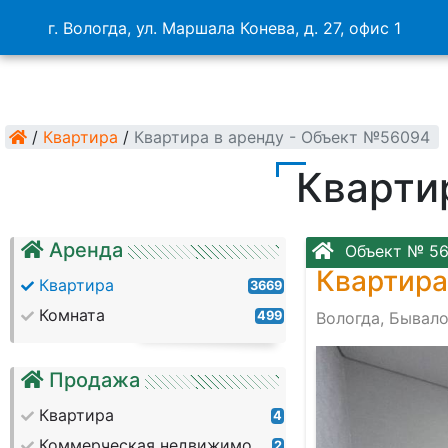
г. Вологда, ул. Маршала Конева, д. 27, офис 1
/
Квартира
/
Квартира в аренду - Объект №56094
Кварти
Аренда
Объект № 5
Квартира
Квартира
3669
Комната
499
Вологда, Бывало
Продажа
Квартира
4
Коммерческая недвижимость
2