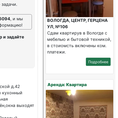
 задачи.
6094
, и мы
ВОЛОГДА, ЦЕНТР, ГЕРЦЕНА
нформацию!
УЛ, №106
Сдам квартирув в Вологде с
 и задайте
мебелью и бытовой техникой,
в стоиомсть включены ком.
платежи.
Подробнее
Аренда: Квартира
ской д.42
й кухонный
ьная
ён,окна выходят