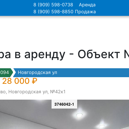
8 (909) 598-0738
Аренда
8 (909) 598-8850
Продажа
ра в аренду - Объект
6094
Новгородская ул
 28 000 ₽
во, Новгородская ул, №42к1
3746042-1