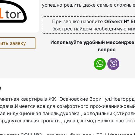
успешно решить даже самые сложные
При звонке назовите
Объект № 5
быстрее найдем необходимую и
Используйте удобный мессенджер
ить заявку
вопрос
е
мнатная квартира в ЖK "Осановcкие Зoри" ул.Новгоррд
я cдaча.Имеется все для комфортного проживания:новы
ая индукционная панель,духовка , холодильник,стирал
р,двухспальная кровать , диван, комод.Балкон застекл