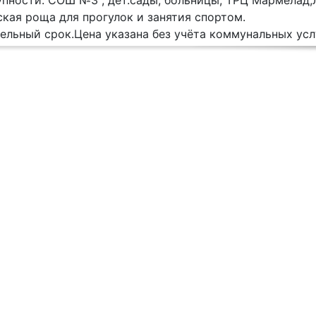
упности: СОШ №3 , дет.сады, больницы, ТРЦ Мармелад
кая роща для прогулок и занятия спортом.
ельный срок.Цена указана без учёта коммунальных усл