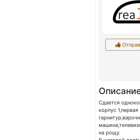
Отправ
Описани
Сдается одноко
корпус 1,пеpва
гарнитур,варочн
машина,телевизо
на рощу.