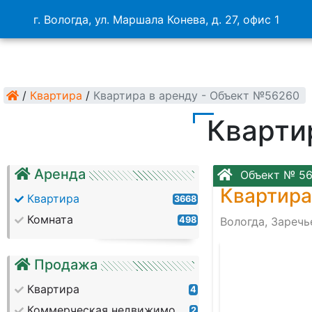
г. Вологда, ул. Маршала Конева, д. 27, офис 1
/
Квартира
/
Квартира в аренду - Объект №56260
Кварти
Аренда
Объект № 5
Квартира
Квартира
3668
Комната
498
Вологда, Заречь
003658-2
Продажа
Квартира
4
Коммерческая недвижимость
2