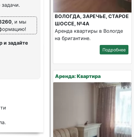
 задачи.
ВОЛОГДА, ЗАРЕЧЬЕ, СТАРОЕ
6260
, и мы
ШОССЕ, №4А
нформацию!
Аренда квартиры в Вологде
на бригантине.
 и задайте
Подробнее
Аренда: Квартира
сти
ла.