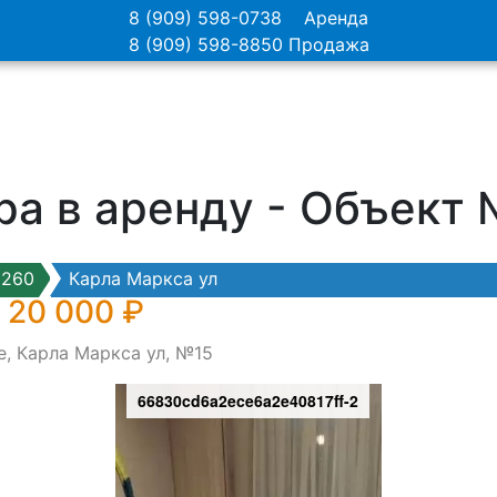
8 (909) 598-0738
Аренда
8 (909) 598-8850
Продажа
ра в аренду - Объект
6260
Карла Маркса ул
 20 000 ₽
е, Карла Маркса ул, №15
66830cd6a2ece6a2e40817ff-2