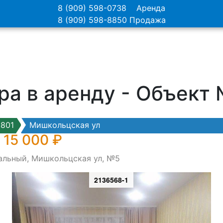
8 (909) 598-0738
Аренда
8 (909) 598-8850
Продажа
ра в аренду - Объект
801
Мишкольцская ул
 15 000 ₽
зальный, Мишкольцская ул, №5
2136568-1