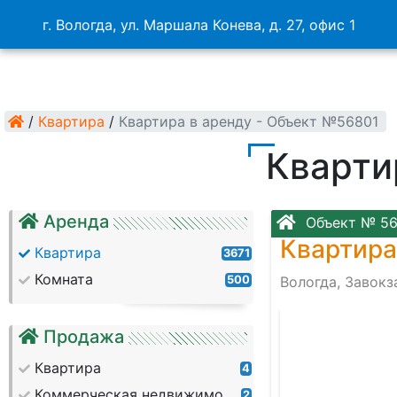
г. Вологда, ул. Маршала Конева, д. 27, офис 1
/
Квартира
/
Квартира в аренду - Объект №56801
Кварти
Аренда
Объект № 56
Квартира
Квартира
3671
Комната
500
Вологда, Завок
Продажа
Квартира
4
Коммерческая недвижимость
2