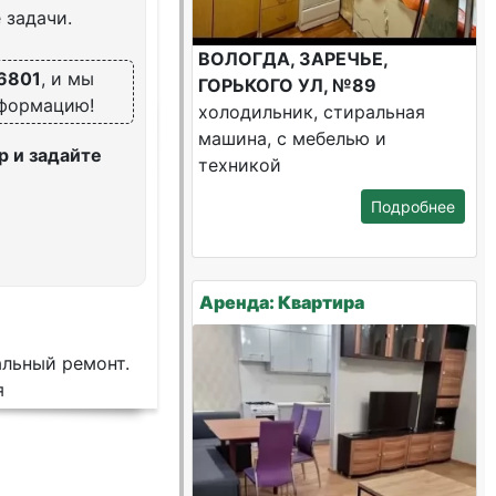
 задачи.
ВОЛОГДА, ЗАРЕЧЬЕ,
6801
, и мы
ГОРЬКОГО УЛ, №89
нформацию!
холодильник, стиральная
машина, с мебелью и
 и задайте
техникой
Подробнее
Аренда: Квартира
альный ремонт.
я