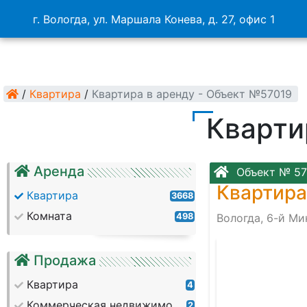
г. Вологда, ул. Маршала Конева, д. 27, офис 1
/
Квартира
/
Квартира в аренду - Объект №57019
Кварти
Аренда
Объект № 57
Квартира
Квартира
3668
Комната
498
Вологда, 6-й М
Продажа
Квартира
4
Коммерческая недвижимость
2