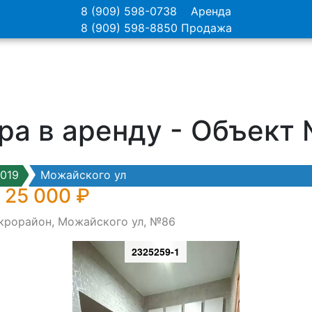
8 (909) 598-0738
Аренда
8 (909) 598-8850
Продажа
ра в аренду - Объект
019
Можайского ул
 25 000 ₽
икрорайон, Можайского ул, №86
2325259-1