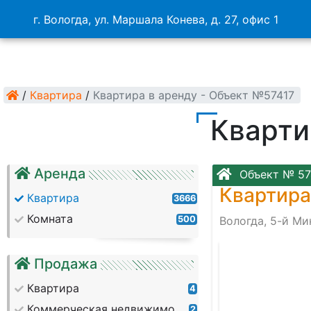
г. Вологда, ул. Маршала Конева, д. 27, офис 1
/
Квартира
/
Квартира в аренду - Объект №57417
Кварти
Аренда
Объект № 57
Квартира
Квартира
3666
Комната
500
Вологда, 5-й Ми
Продажа
Квартира
4
Коммерческая недвижимость
2