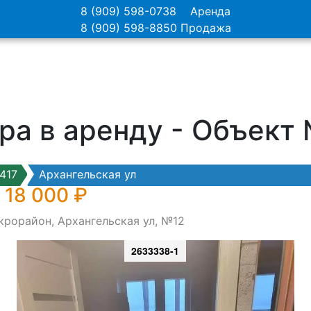
8 (909) 598-0738
Аренда
8 (909) 598-8850
Продажа
ра в аренду - Объект
417
Архангельская ул
 18 000 ₽
крорайон, Архангельская ул, №12
2633338-1