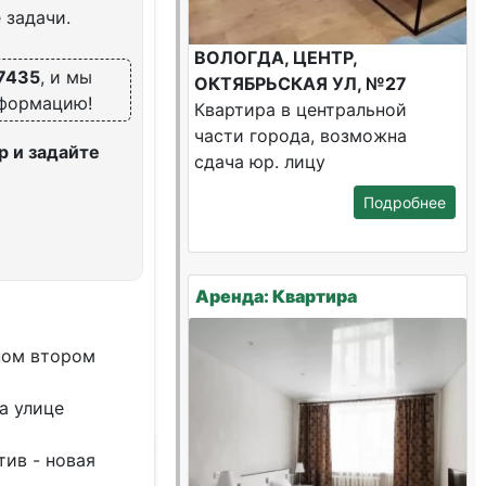
 задачи.
ВОЛОГДА, ЦЕНТР,
7435
, и мы
ОКТЯБРЬСКАЯ УЛ, №27
нформацию!
Квартира в центральной
части города, возможна
 и задайте
сдача юр. лицу
Подробнее
Аренда: Квартира
нoм вторoм
a улицe
тив - новая