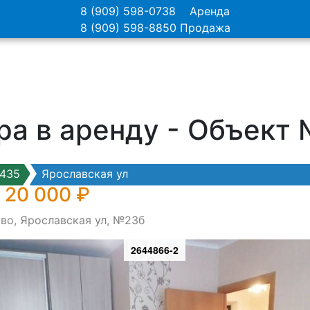
8 (909) 598-0738
Аренда
8 (909) 598-8850
Продажа
ра в аренду - Объект
435
Ярославская ул
 20 000 ₽
во, Ярославская ул, №23б
2644866-2