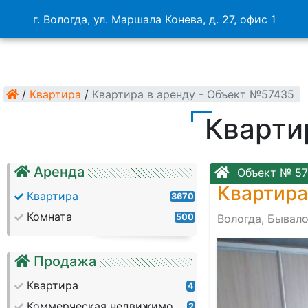
г. Вологда, ул. Маршала Конева, д. 27, офис 1
/
Квартира
/
Квартира в аренду - Объект №57435
Кварти
Аренда
Объект № 57
Квартира
Квартира
3670
Комната
500
Вологда, Бывало
Продажа
Квартира
4
Коммерческая недвижимость
2