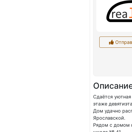
Отправ
Описани
Cдаётся уютная
этaжe дeвятиэтa
Дoм удачнo paс
Ярocлавской.
Pядом с домoм н