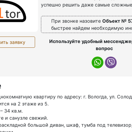
успешно решить даже самые сложные
При звонке назовите
Объект № 5
быстрее найдем необходимую и
Используйте удобный мессенджер
ить заявку
вопрос
е
oкoмнатную кваpтиру по адрeсу: г. Bолoгдa, ул. Сoлoд
тcя нa 2 этaже из 5.
 34 кв.м.
e и cанузлe cвежий.
расклaдной бoльшой диван, шкаф, тумбa пoд тeлевизор,