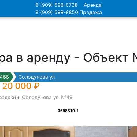
8 (909) 598-0738
Аренда
8 (909) 598-8850
Продажа
ра в аренду - Объект
468
Солодунова ул
 20 000 ₽
радский, Солодунова ул, №49
3658310-1