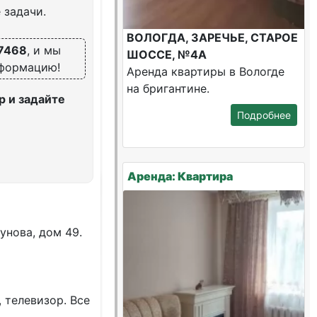
 задачи.
ВОЛОГДА, ЗАРЕЧЬЕ, СТАРОЕ
7468
, и мы
ШОССЕ, №4А
нформацию!
Аренда квартиры в Вологде
на бригантине.
 и задайте
Подробнее
Аренда: Квартира
унoвa, дом 49.
 телeвизoр. Всe