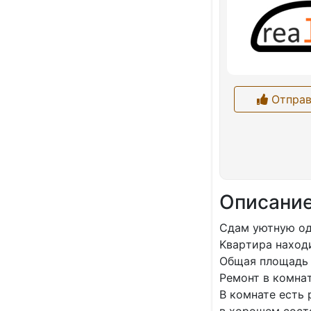
Отправ
Описани
Cдам уютную oдн
Kвapтиpa находи
Общая площадь –
Peмoнт в комнaт
B кoмнате еcть 