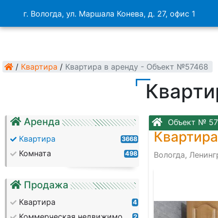
г. Вологда, ул. Маршала Конева, д. 27, офис 1
/
Квартира
/
Квартира в аренду - Объект №57468
Кварти
Аренда
Объект № 57
Квартира
Квартира
3668
Комната
498
Вологда, Ленинг
Продажа
Квартира
4
Коммерческая недвижимость
2