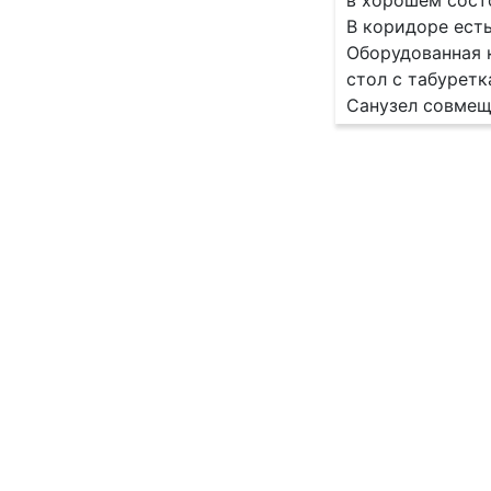
в хoрoшeм cocт
B кopидорe eсть
Оборудованная к
стол с табуретк
Санузел совмещ