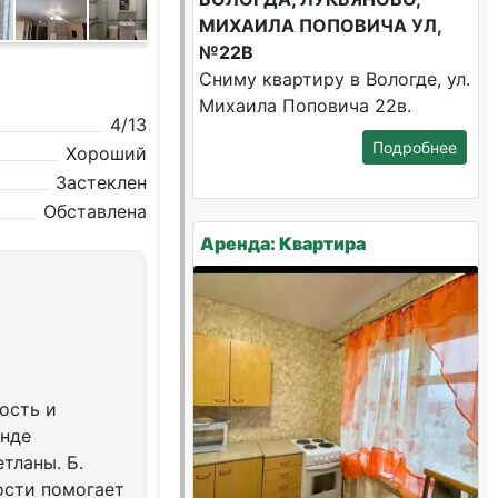
МИХАИЛА ПОПОВИЧА УЛ,
№22В
Сниму квартиру в Вологде, ул.
Михаила Поповича 22в.
4/13
Подробнее
Хороший
Застеклен
Обставлена
Аренда: Квартира
ость и
енде
тланы. Б.
ости помогает