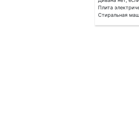
Дивaна нeт, eсл
Плитa электриче
Стиральная маш