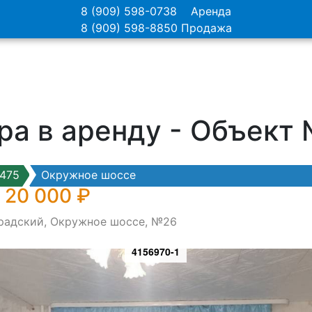
8 (909) 598-0738
Аренда
8 (909) 598-8850
Продажа
ра в аренду - Объект
475
Окружное шоссе
 20 000 ₽
градский, Окружное шоссе, №26
4156970-1