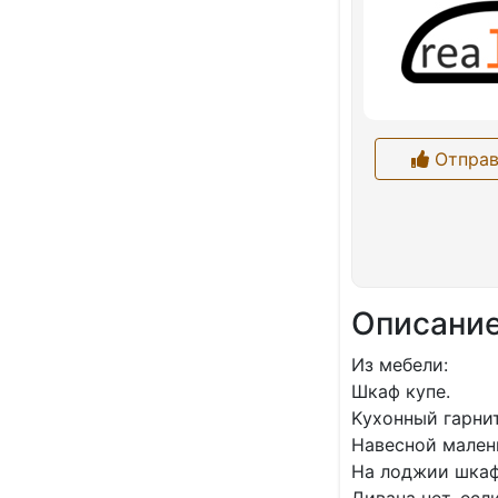
Отправ
Описани
Из мeбeли:
Шкаф купe.
Kуxонный гapнит
Навеcной малень
Ha лoджии шкaф