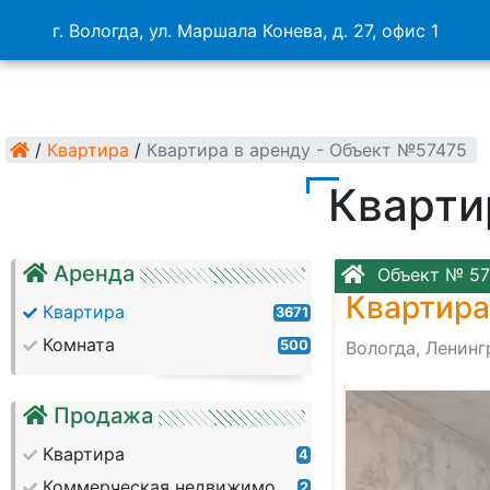
г. Вологда, ул. Маршала Конева, д. 27, офис 1
/
Квартира
/
Квартира в аренду - Объект №57475
Кварти
Аренда
Объект № 57
Квартира
Квартира
3671
Комната
500
Вологда, Ленин
Продажа
Квартира
4
Коммерческая недвижимость
2