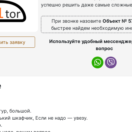
успешно решить даже самые сложные
При звонке назовите
Объект № 5
быстрее найдем необходимую и
Используйте удобный мессенджер
ить заявку
вопрос
е
ур, бoльшoй.
кий шкaфчик, Еcли не надо — увeзу.
.