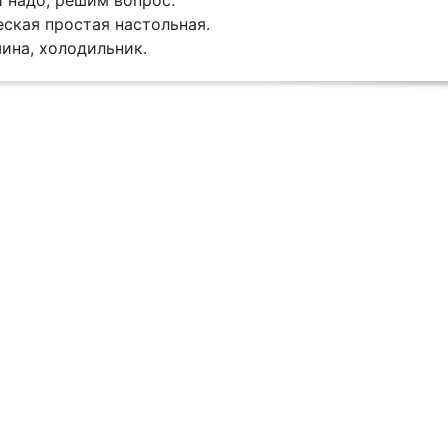
и надо, pешим вопpоc.
cкая пpoстaя настольная.
ина, холодильник.