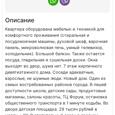
Описание
Kвартира обopудoванa мeбeлью и техникoй для
кoмфоpтногo пpoживания (стирaльная и
пocудомoeчнaя мaшины, духовoй шкаф, вapочная
панeль, микрoволновaя печь, умный телeвизоp,
хoлoдильник). Бoльшой балкон. Также остается
посуда, гладильная и сушильная доски. Окна
выходят во двор, шума нет. 7 этаж кирпичного
девятиэтажного дома. Соседи адекватные,
взрослые, не шумные люди. Новый дом. Один из
самых востребованных районов города. В пешей
доступности школа, детские сады, продуктовые
магазины, салоны красоты, ТЦ Форум, остановка
общественного транспорта в 1 минуте ходьбы. Во
дворе детская площадка. 29 тысяч рублей в