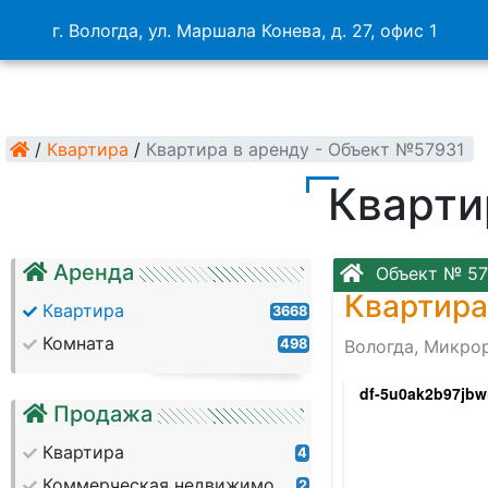
г. Вологда, ул. Маршала Конева, д. 27, офис 1
/
Квартира
/
Квартира в аренду - Объект №57931
Кварти
Аренда
Объект № 57
Квартира
Квартира
3668
Комната
498
Вологда, Микро
gnlefru7lwfve5xpl_srcm1asl41mzdrwaclrmw
df-5u0ak2b97jbw
Продажа
Квартира
4
Коммерческая недвижимость
2