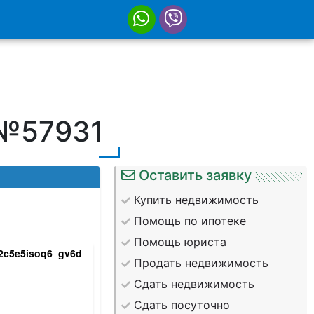
 №57931
Оставить заявку
Купить недвижимость
Помощь по ипотеке
Помощь юриста
y2c5e5isoq6_gv6d
_e0r6luqey7elr
Продать недвижимость
zsu4vdvzn9fb86s5va
Сдать недвижимость
Сдать посуточно