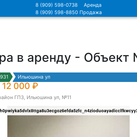
8 (909) 598-0738
Аренда
8 (909) 598-8850
Продажа
ра в аренду - Объект
931
Ильюшина ул
 12 000 ₽
район ГПЗ, Ильюшина ул, №11
h0pwiyka5dvlx8ttga8u3ecgoz6efda5zfc_n4zioduoayadicclfkwcy