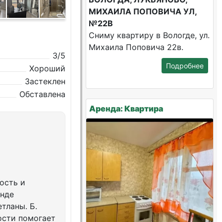
МИХАИЛА ПОПОВИЧА УЛ,
№22В
Сниму квартиру в Вологде, ул.
Михаила Поповича 22в.
3/5
Подробнее
Хороший
Застеклен
Обставлена
Аренда: Квартира
ость и
енде
тланы. Б.
ости помогает