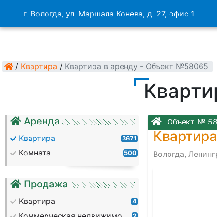
г. Вологда, ул. Маршала Конева, д. 27, офис 1
/
Квартира
/
Квартира в аренду - Объект №58065
Кварти
Аренда
Объект № 5
Квартира
Квартира
3671
Комната
500
Вологда, Ленинг
Продажа
Квартира
4
Коммерческая недвижимость
2