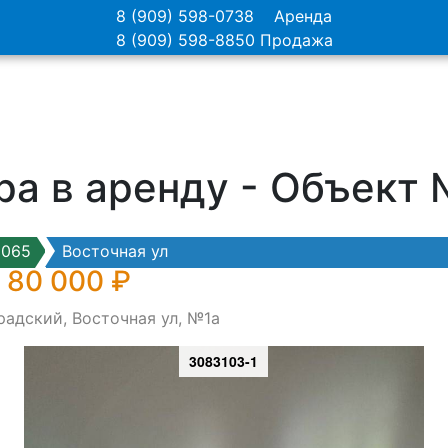
8 (909) 598-0738
Аренда
8 (909) 598-8850
Продажа
ра в аренду - Объект
8065
Восточная ул
 80 000 ₽
радский, Восточная ул, №1а
3083103-1