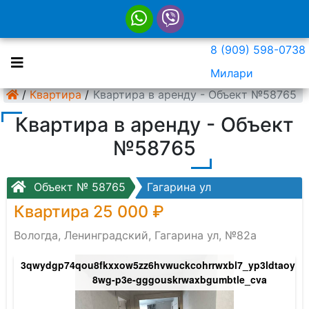
8 (909) 598-0738
Милари
/
Квартира
/
Квартира в аренду - Объект №58765
Квартира в аренду - Объект
№58765
Объект № 58765
Гагарина ул
Квартира 25 000 ₽
Вологда, Ленинградский, Гагарина ул, №82а
kvot-
3qwydgp74qou8fkxxow5zz6hvwuckcohrrwxbl7_yp3ldtaoyme
8wg-p3e-gggouskrwaxbgumbtle_cva