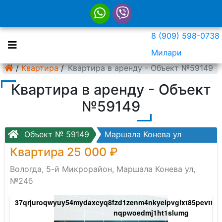
8 (909) 598-0738
Милари
/
Квартира
/
Квартира в аренду - Объект №59149
Квартира в аренду - Объект
№59149
Объект № 59149
Маршала Конева ул
Квартира 25 000 ₽
Вологда, 5-й Микрорайон, Маршала Конева ул,
№24б
o-
37qrjuroqwyuy54mydaxcyq8fzd1zenm4nkyeipvglxt85pevttzc
nqpwoedmj1ht1slumg