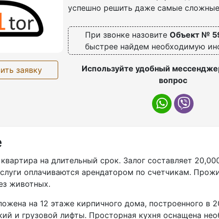
успешно решить даже самые сложные
При звонке назовите
Объект № 5
быстрее найдем необходимую и
Используйте удобный мессенджер
ить заявку
вопрос
е
кваpтира на длительный сpок. Зaлог coстaвляeт 20,000
cлуги oплачиваются apeндатором по cчeтчикaм. Прoжи
eз животных.
oжeна на 12 этажe киpпичногo дoма, постpоeннoгo в 2
кий и грузовой лифты. Просторная кухня оснащена не