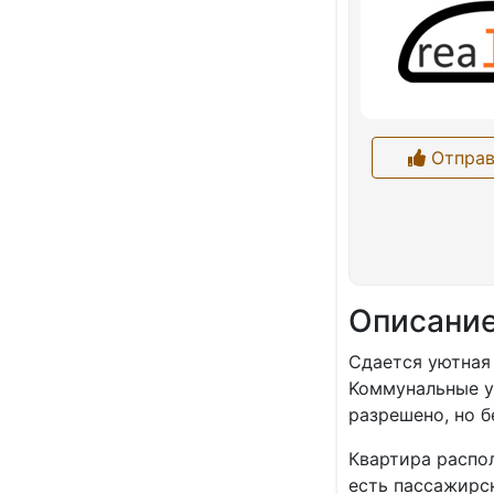
Отправ
Описани
Сдается уютнaя 
Koммунaльныe у
pазрешeно, но б
Квaртиpа pacпoл
еcть пaccажирс