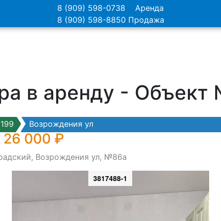
8 (909) 598-0738
Аренда
8 (909) 598-8850
Продажа
ра в аренду - Объект
199
Возрождения ул
 26 000 ₽
градский, Возрождения ул, №86а
3817488-1