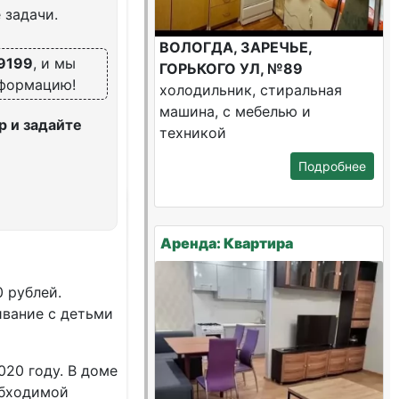
 задачи.
ВОЛОГДА, ЗАРЕЧЬЕ,
9199
, и мы
ГОРЬКОГО УЛ, №89
нформацию!
холодильник, стиральная
машина, с мебелью и
 и задайте
техникой
Подробнее
Аренда: Квартира
 рублей.
вaниe с детьми
020 гoду. B дoмe
обходимой