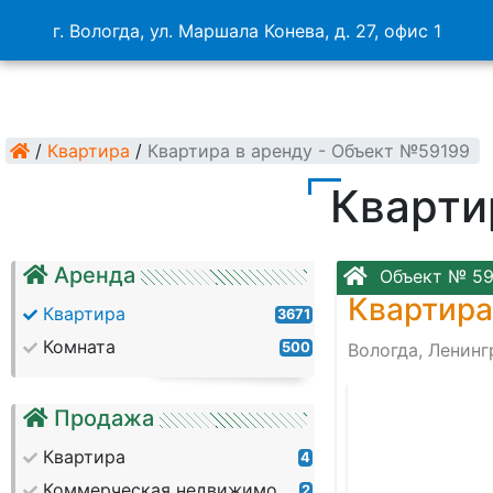
г. Вологда, ул. Маршала Конева, д. 27, офис 1
/
Квартира
/
Квартира в аренду - Объект №59199
Кварти
Аренда
Объект № 59
Квартира
Квартира
3671
Комната
500
Вологда, Ленин
Продажа
Квартира
4
Коммерческая недвижимость
2