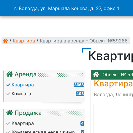
г. Вологда, ул. Маршала Конева, д. 27, офис 1
/
Квартира
/
Квартира в аренду - Объект №59286
Кварти
Аренда
Объект № 5
Квартира
Квартира
3668
Комната
498
Вологда, Ленинг
Продажа
Квартира
4
Коммерческая недвижимость
2