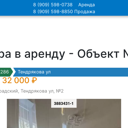
8 (909) 598-0738
Аренда
8 (909) 598-8850
Продажа
ра в аренду - Объект
9286
Тендрякова ул
 32 000 ₽
радский, Тендрякова ул, №2
3883431-1