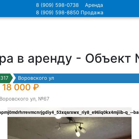
8 (909) 598-0738
Аренда
8 (909) 598-8850
Продажа
ра в аренду - Объект
317
Воровского ул
 18 000 ₽
 Воровского ул, №67
pmj0mdrhrrevmcnrjgdiy4_53xqsrxwx_riy8_e96lq0kx4mjiib-q_--