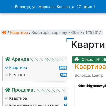
г. Вологда, ул. Маршала Конева, д. 27, офис 1
/
Квартира
/
Квартира в аренду - Объект №59317
Кварти
Аренда
Объект № 59
Квартира
Квартира
3668
Комната
498
Вологда, Центр,
ni6sovy_olf0ro0wdhyuwxscavvhgprh7ad2eyk
06nti56gymrswgb
Продажа
Квартира
4
Коммерческая недвижимость
2