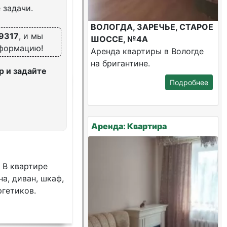
 задачи.
ВОЛОГДА, ЗАРЕЧЬЕ, СТАРОЕ
9317
, и мы
ШОССЕ, №4А
нформацию!
Аренда квартиры в Вологде
на бригантине.
 и задайте
Подробнее
Аренда: Квартира
 В квартире
а, диван, шкаф,
ргетиков.