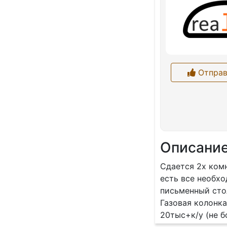
Отправ
Описани
Сдается 2х комн
есть все необхо
письменный стол
Газовая колонка
20тыс+к/у (не б