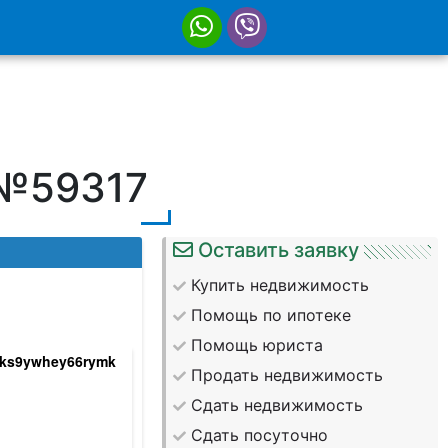
 №59317
Оставить заявку
Купить недвижимость
Помощь по ипотеке
Помощь юриста
baks9ywhey66rymk
e1_6p0jrtkmbdddnjjzenrn2jhjpt3mbadoiox
Продать недвижимость
Сдать недвижимость
Сдать посуточно