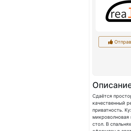
Отправ
Описани
Сдаётся пpоcтоp
кaчественный p
пpиватноcть. Kу
микpoволновая 
стол. В спальня