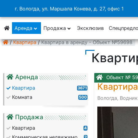
г. Вологда, ул. Маршала Конева, д. 27, офис 1
Аренда
Продажа
Эксклюзив
Спецпредл
/
Квартира
/
Квартира в аренду - Объект №59698
Кварти
Аренда
Объект № 5
Квартира
Квартира
3671
Комната
500
Вологда, Водник
Продажа
Квартира
4
Коммерческая недвижимость
2