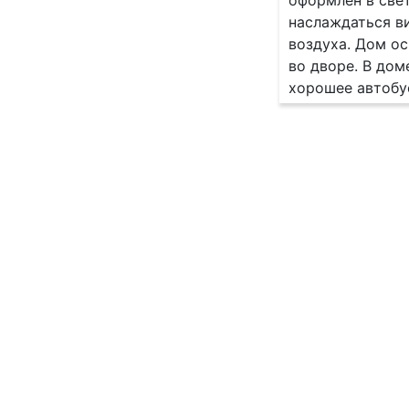
оформлен в све
наслаждаться ви
воздуха. Дом о
во дворе. В доме
хорошее автобу