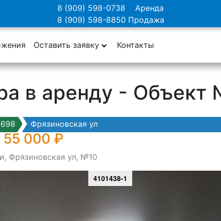
8 (909) 598-0738
Аренда
8 (909) 598-8850
Продажа
ожения
Оставить заявку
Контакты
ра в аренду - Объект
9698
Фрязиновская ул
 55 000 ₽
и, Фрязиновская ул, №10
4101438-1