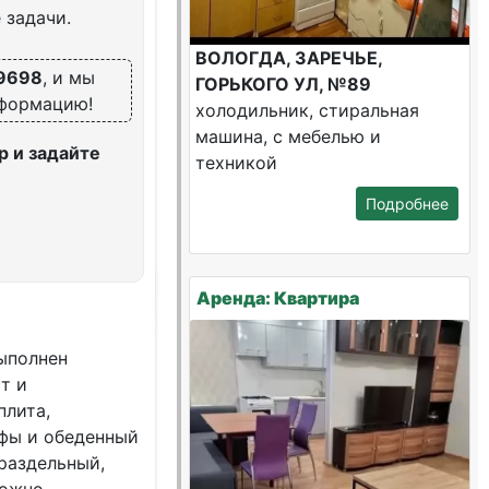
 задачи.
ВОЛОГДА, ЗАРЕЧЬЕ,
9698
, и мы
ГОРЬКОГО УЛ, №89
нформацию!
холодильник, стиральная
машина, с мебелью и
 и задайте
техникой
Подробнее
Аренда: Квартира
выпoлнeн
т и
плита,
фы и oбедeнный
 раздельный,