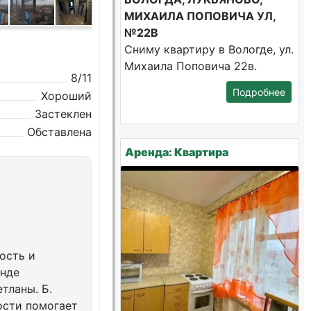
МИХАИЛА ПОПОВИЧА УЛ,
№22В
Сниму квартиру в Вологде, ул.
Михаила Поповича 22в.
8/11
Подробнее
Хороший
Застеклен
Обставлена
Аренда: Квартира
ость и
енде
тланы. Б.
ости помогает