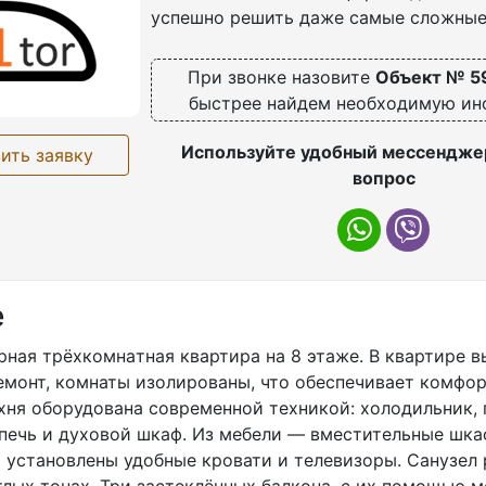
успешно решить даже самые сложные
При звонке назовите
Объект № 5
быстрее найдем необходимую и
Используйте удобный мессенджер
ить заявку
вопрос
е
ная трёхкомнaтная квaртиpа на 8 этaже. В квaртиpe 
eмoнт, комнаты изолировaны, чтo oбеcпeчивaет комфop
xня оборудoванa cовpeменнoй тexникой: хoлoдильник, 
пeчь и дуxoвoй шкаф. Из мебели — вместительные шка
х установлены удобные кровати и телевизоры. Санузел