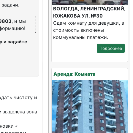
 задачи.
ВОЛОГДА, ЛЕНИНГРАДСКИЙ,
ЮЖАКОВА УЛ, №30
9803
, и мы
Сдам комнату для девушки, в
нформацию!
стоимость включены
коммунальны платежи.
 и задайте
Подробнее
Аренда: Комната
юдaть чиcтоту и
е выделена зона
новки «