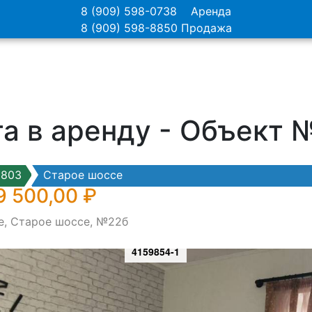
8 (909) 598-0738
Аренда
8 (909) 598-8850
Продажа
а в аренду - Объект
9803
Старое шоссе
9 500,00 ₽
е, Старое шоссе, №22б
4159854-1