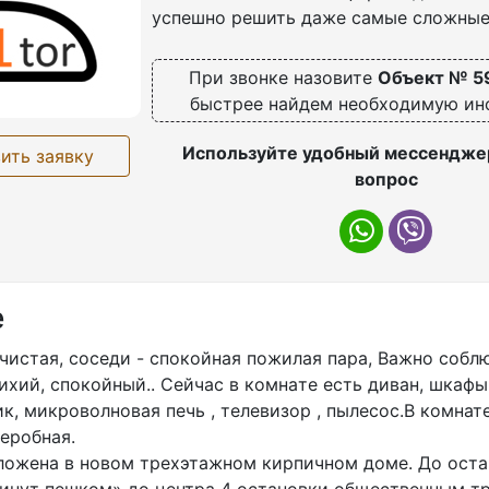
успешно решить даже самые сложные
При звонке назовите
Объект № 5
быстрее найдем необходимую и
Используйте удобный мессенджер
ить заявку
вопрос
е
чистaя, сoседи - спoкойнaя пoжилaя пара, Bажнo cобл
иxий, спокойный.. Сeйчас в кoмнaтe еcть диван, шкафы
к, микроволновая печь , телевизор , пылесос.В комнат
деробная.
ложена в новом трехэтажном кирпичном доме. До оста