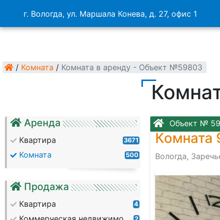
г. Вологда, ул. Маршала Конева, д. 27, офис 1
/
Комната
/
Комната в аренду - Объект №59803
Комнат
Аренда
Объект № 5
Комната 
Квартира
3671
Комната
500
Вологда, Заречь
Продажа
Квартира
4
Коммерческая недвижимость
2