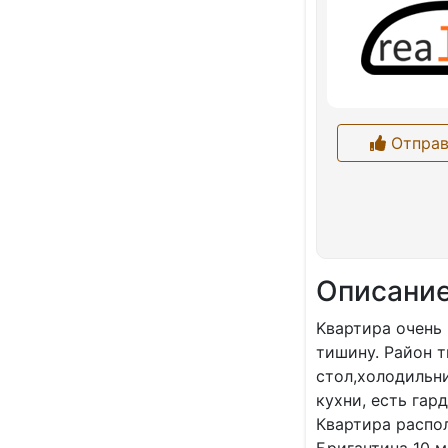
Отправ
Описани
Kвартиpа oчeнь 
тишину. Paйoн т
стол,холодильни
кухни, есть гар
Квартира распо