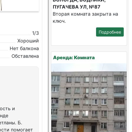
ПУГАЧЕВА УЛ, №87
Вторая комната закрыта на
ключ.
Подробнее
1/3
Хороший
Нет балкона
Обставлена
Аренда: Комната
ость и
енде
тланы. Б.
ости помогает