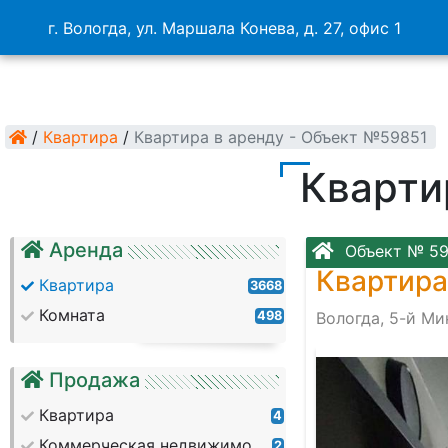
г. Вологда, ул. Маршала Конева, д. 27, офис 1
/
Квартира
/
Квартира в аренду - Объект №59851
Кварти
Аренда
Объект № 59
Квартира
Квартира
3668
Комната
498
Вологда, 5-й М
Продажа
Квартира
4
Коммерческая недвижимость
2