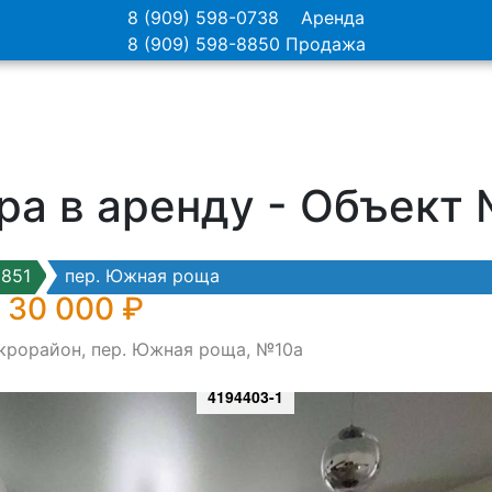
8 (909) 598-0738
Аренда
8 (909) 598-8850
Продажа
ра в аренду - Объект
851
пер. Южная роща
 30 000 ₽
икрорайон, пер. Южная роща, №10а
4194403-1