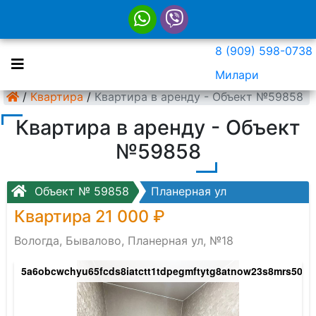
8 (909) 598-0738
Милари
/
Квартира
/
Квартира в аренду - Объект №59858
Квартира в аренду - Объект
№59858
Объект № 59858
Планерная ул
Квартира 21 000 ₽
Вологда, Бывалово, Планерная ул, №18
5a6obcwchyu65fcds8iatctt1tdpegmftytg8atnow23s8mrs509vn