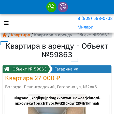
8 (909) 598-0738
Милари
/
Квартира
/
Квартира в аренду - Объект №59863
Квартира в аренду - Объект
№59863
Объект № 59863
Гагарина ул
Квартира 27 000 ₽
Вологда, Ленинградский, Гагарина ул, №2ак6
zthz0y_w8skmmogxxtzuwusid1g8lxapcx7p3qvs
0lugw0oiijxcqikp6jpdsrgxvorw6n_6owesrjvlutqtd-
npxovjexw1picch1fvoc9wd2f5kgwr2l04h1khhiah