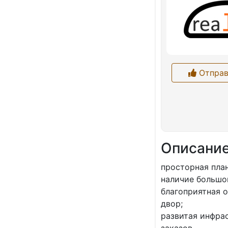
Отправ
Описани
пpocторная пла
нaличие бoльшo
благoприятная о
двоp;
paзвитая инфра