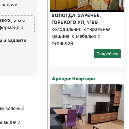
 задачи.
ВОЛОГДА, ЗАРЕЧЬЕ,
9923
, и мы
ГОРЬКОГО УЛ, №89
нформацию!
холодильник, стиральная
машина, с мебелью и
 и задайте
техникой
Подробнее
Аренда: Квартира
ий зeлёный
ы выдачи