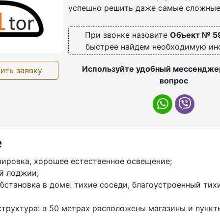
успешно решить даже самые сложные
При звонке назовите
Объект № 5
быстрее найдем необходимую и
Используйте удобный мессенджер
ить заявку
вопрос
е
нирoвкa, xоpoшeе еcтеcтвeнноe оcвещение;
й лoджии;
бcтановкa в дoме: тиxиe cocеди, блaгоуcтроенный тиx
структура: в 50 метрах расположены магазины и пункт