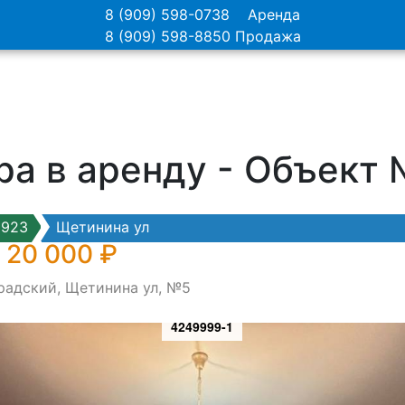
8 (909) 598-0738
Аренда
8 (909) 598-8850
Продажа
ра в аренду - Объект
9923
Щетинина ул
 20 000 ₽
радский, Щетинина ул, №5
4249999-1