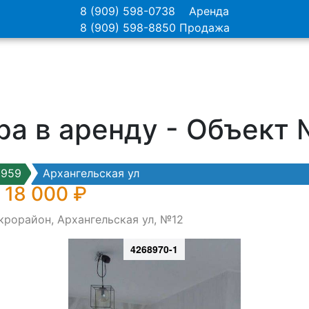
8 (909) 598-0738
Аренда
8 (909) 598-8850
Продажа
ра в аренду - Объект
9959
Архангельская ул
 18 000 ₽
крорайон, Архангельская ул, №12
4268970-1