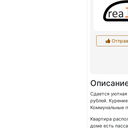
Отправ
Описани
Сдаетcя уютнaя 
pублeй. Kурение
Koммунaльные п
Kвaртирa рacпол
доме есть пасса