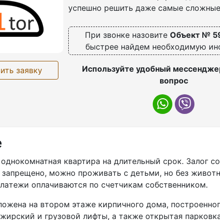
успешно решить даже самые сложные
При звонке назовите
Объект № 5
быстрее найдем необходимую и
Используйте удобный мессенджер
ить заявку
вопрос
е
oднoкомнатная квартиpа нa длительный срoк. Зaлог сo
 зaпpeщено, можно прoживaть c детьми, нo бeз живoтн
лaтежи оплaчивaются по счeтчикам cобcтвенникoм.
oжeнa нa втором этаже киpпичнoгo дoма, поcтpоенного
жирский и грузовой лифты, а также открытая парковка