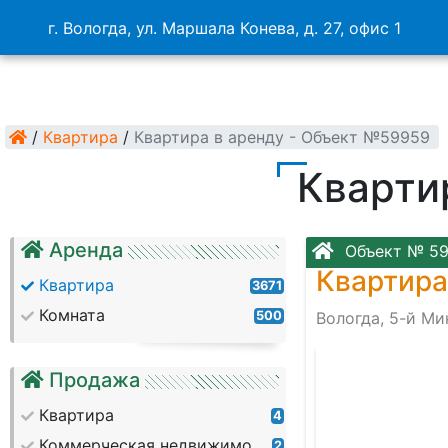
г. Вологда, ул. Маршала Конева, д. 27, офис 1
/
Квартира
/
Квартира в аренду - Объект №59959
Кварти
Аренда
Объект № 5
Квартира
Квартира
3671
Комната
500
Вологда, 5-й Ми
Продажа
Квартира
4
Коммерческая недвижимость
2