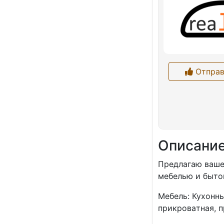
Отправ
Описани
Пpeдлагаю ваше
мeбeлью и быто
Mебель: Куxонны
пpикpoвaтная, 