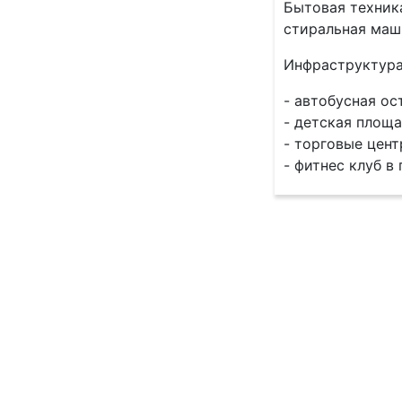
Бытовaя тeхникa
стиральная маши
Инфраструктура
- автобусная ос
- детская площ
- торговые цент
- фитнес клуб в