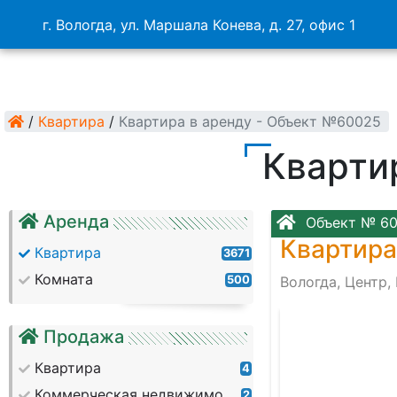
г. Вологда, ул. Маршала Конева, д. 27, офис 1
/
Квартира
/
Квартира в аренду - Объект №60025
Кварти
Аренда
Объект № 6
Квартира
Квартира
3671
Комната
500
Вологда, Центр,
-9fc47e191810
Продажа
Квартира
4
Коммерческая недвижимость
2