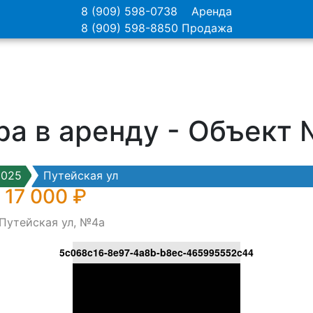
8 (909) 598-0738
Аренда
8 (909) 598-8850
Продажа
ра в аренду - Объект
0025
Путейская ул
 17 000 ₽
 Путейская ул, №4а
5c068c16-8e97-4a8b-b8ec-465995552c44