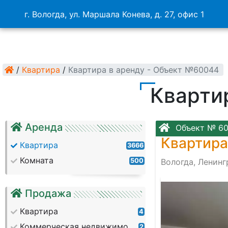
г. Вологда, ул. Маршала Конева, д. 27, офис 1
/
Квартира
/
Квартира в аренду - Объект №60044
Кварти
Аренда
Объект № 6
Квартира
Квартира
3666
Комната
500
Вологда, Ленинг
Продажа
Квартира
4
Коммерческая недвижимость
2