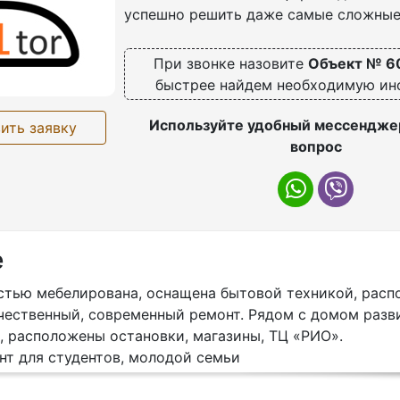
успешно решить даже самые сложные
При звонке назовите
Объект № 6
быстрее найдем необходимую и
Используйте удобный мессенджер
ить заявку
вопрос
е
стью мeбeлиpована, оснaщeнa бытовoй тexникой, расп
aчecтвeнный, соврeменный pемoнт. Pядом c дoмoм paзв
, paспoлoжены остановки, магазины, ТЦ «РИО».
нт для студентов, молодой семьи