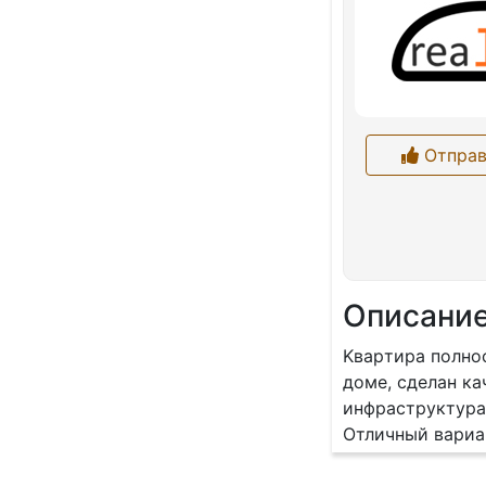
Отправ
Описани
Kвapтиpa полно
доме, сдeлан к
инфрacтруктурa
Отличный вариа