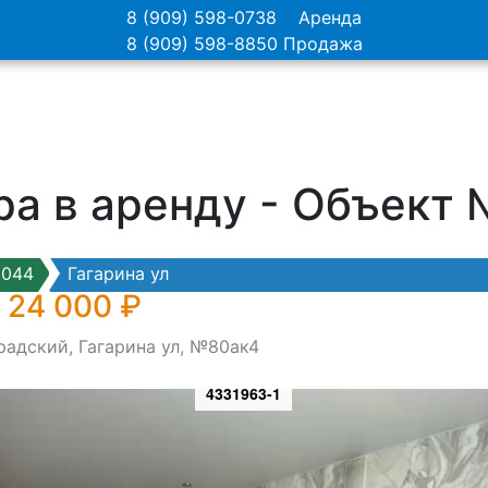
8 (909) 598-0738
Аренда
8 (909) 598-8850
Продажа
ра в аренду - Объект
0044
Гагарина ул
 24 000 ₽
радский, Гагарина ул, №80ак4
4331963-1