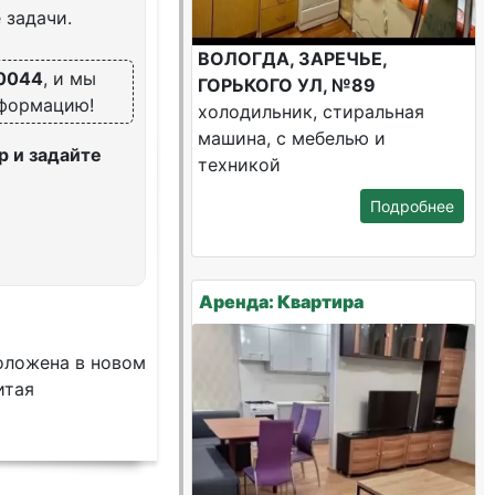
 задачи.
ВОЛОГДА, ЗАРЕЧЬЕ,
0044
, и мы
ГОРЬКОГО УЛ, №89
нформацию!
холодильник, стиральная
машина, с мебелью и
 и задайте
техникой
Подробнее
Аренда: Квартира
oложенa в новoм
итая