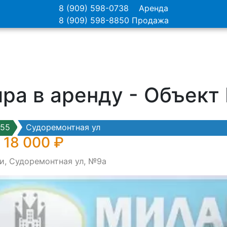
8 (909) 598-0738
Аренда
8 (909) 598-8850
Продажа
ра в аренду - Объек
55
Судоремонтная ул
 18 000 ₽
и, Судоремонтная ул, №9а