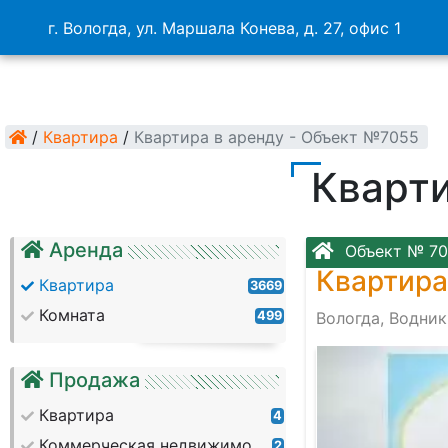
г. Вологда, ул. Маршала Конева, д. 27, офис 1
/
Квартира
/
Квартира в аренду - Объект №7055
Кварти
Аренда
Объект № 70
Квартира
Квартира
3669
Комната
499
Вологда, Водник
Продажа
Квартира
4
Коммерческая недвижимость
2